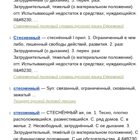
Затрудненный (о дыхании). 3. перен. разг.
Затруднительный, тяжелый (о материальном положении).
отт. Испытывающий недостаток в средствах; нуждающийся.
II&#8230; …
Современный толковый словарь русского языка Ефремовой
Стесненный
— стеснённый I прил. 1. Ограниченный в чем
4
либо, лишенный свободы действий, развития. 2. разг.
Затрудненный (о дыхании). 3. перен. разг.
Затруднительный, тяжелый (о материальном положении).
отт. Испытывающий недостаток в средствах; нуждающийся.
II&#8230; …
Современный толковый словарь русского языка Ефремовой
стесненный
— Syn: связанный, ограниченный, скованный,
5
зажатый …
Тезаурус русской деловой лексики
стесненный
— СТЕСНЁННЫЙ ая, ое. 1. Тесно, плотно
6
расположившийся, разместившийся. С. ряд домов. С. в
жилье. 2. Несвободный, затруднённый. С ое дыхание. 3.
Затруднительный, тяжёлый (о материальном положении). С
ое финансовое положение. С ые обстоятельства. 4.&#8230;